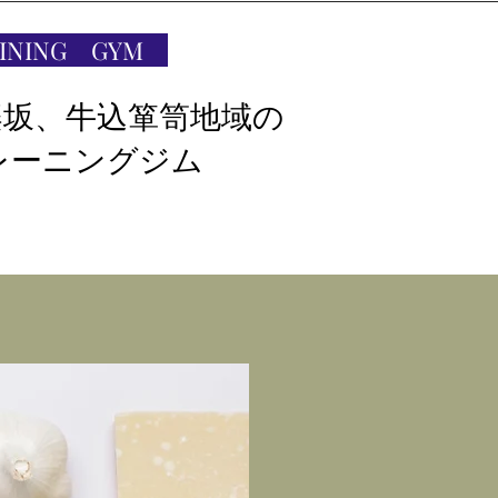
AINING GYM
楽坂、牛込箪笥地域の
レーニングジム