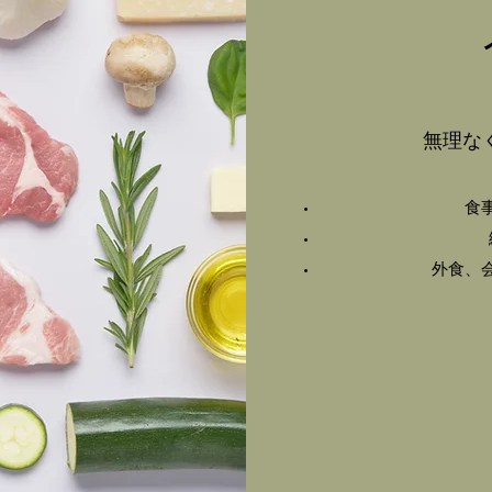
​無理
食
​外食